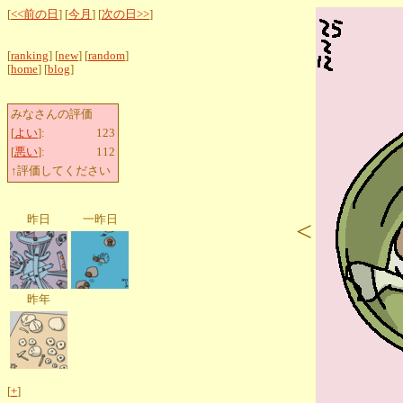
[
<<前の日
] [
今月
] [
次の日>>
]
[
ranking
] [
new
] [
random
]
[
home
] [
blog
]
みなさんの評価
[
よい
]:
123
[
悪い
]:
112
↑評価してください
昨日
一昨日
<
昨年
[
+
]