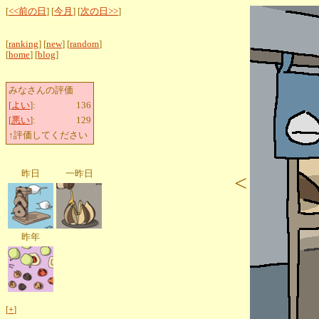
[
<<前の日
] [
今月
] [
次の日>>
]
[
ranking
] [
new
] [
random
]
[
home
] [
blog
]
みなさんの評価
[
よい
]:
136
[
悪い
]:
129
↑評価してください
昨日
一昨日
<
昨年
[
+
]