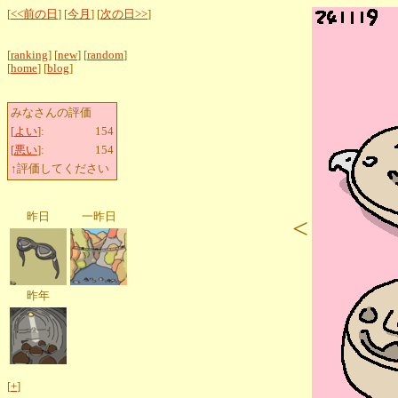
[
<<前の日
] [
今月
] [
次の日>>
]
[
ranking
] [
new
] [
random
]
[
home
] [
blog
]
みなさんの評価
[
よい
]:
154
[
悪い
]:
154
↑評価してください
昨日
一昨日
<
昨年
[
+
]