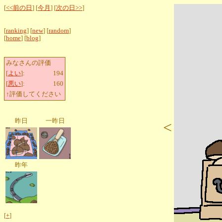
[
<<前の日
] [
今月
] [
次の日>>
]
[
ranking
] [
new
] [
random
]
[
home
] [
blog
]
みなさんの評価
[
よい
]:
194
[
悪い
]:
160
↑評価してください
昨日
一昨日
<
昨年
[
+
]