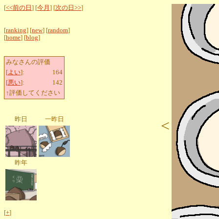
[
<<前の日
] [
今月
] [
次の日>>
]
[
ranking
] [
new
] [
random
]
[
home
] [
blog
]
みなさんの評価
[
よい
]:
164
[
悪い
]:
142
↑評価してください
昨日
一昨日
<
昨年
[
+
]