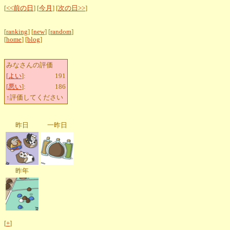
[
<<前の日
] [
今月
] [
次の日>>
]
[
ranking
] [
new
] [
random
]
[
home
] [
blog
]
みなさんの評価
[
よい
]:
191
[
悪い
]:
186
↑評価してください
昨日
一昨日
昨年
[
+
]