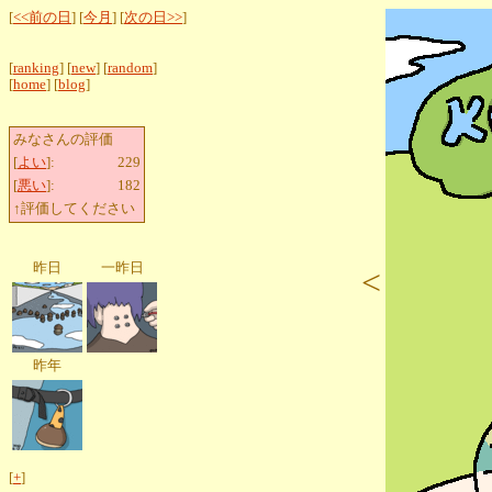
[
<<前の日
] [
今月
] [
次の日>>
]
[
ranking
] [
new
] [
random
]
[
home
] [
blog
]
みなさんの評価
[
よい
]:
229
[
悪い
]:
182
↑評価してください
昨日
一昨日
<
昨年
[
+
]