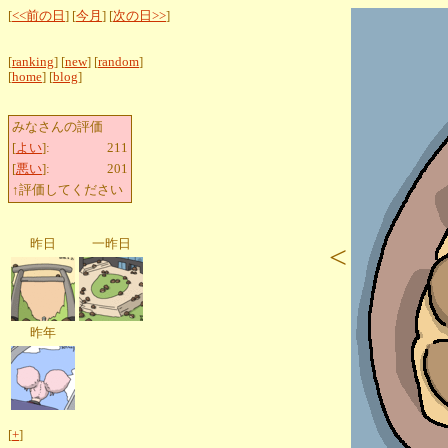
[
<<前の日
] [
今月
] [
次の日>>
]
[
ranking
] [
new
] [
random
]
[
home
] [
blog
]
みなさんの評価
[
よい
]:
211
[
悪い
]:
201
↑評価してください
昨日
一昨日
<
昨年
[
+
]