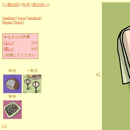
[
<<前の日
] [
今月
] [
次の日>>
]
[
ranking
] [
new
] [
random
]
[
home
] [
blog
]
みなさんの評価
[
よい
]:
225
[
悪い
]:
192
↑評価してください
昨日
一昨日
<
昨年
[
+
]