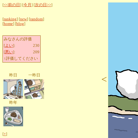
[
<<前の日
] [
今月
] [
次の日>>
]
[
ranking
] [
new
] [
random
]
[
home
] [
blog
]
みなさんの評価
[
よい
]:
230
[
悪い
]:
209
↑評価してください
昨日
一昨日
<
昨年
[
+
]