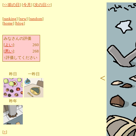
[
<<前の日
] [
今月
] [
次の日>>
]
[
ranking
] [
new
] [
random
]
[
home
] [
blog
]
みなさんの評価
[
よい
]:
260
[
悪い
]:
268
↑評価してください
昨日
一昨日
<
昨年
[
+
]