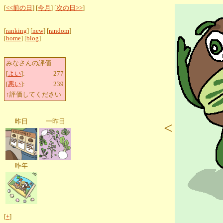
[
<<前の日
] [
今月
] [
次の日>>
]
[
ranking
] [
new
] [
random
]
[
home
] [
blog
]
みなさんの評価
[
よい
]:
277
[
悪い
]:
239
↑評価してください
昨日
一昨日
<
昨年
[
+
]