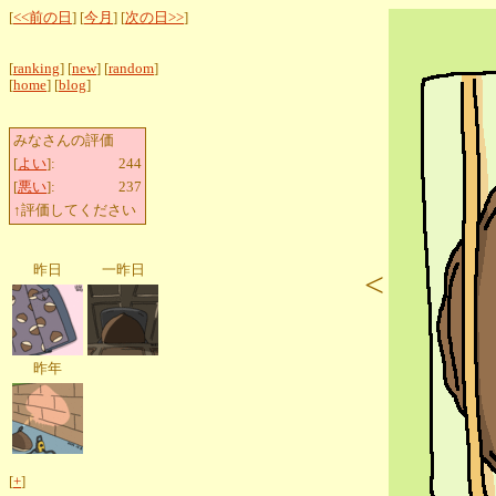
[
<<前の日
] [
今月
] [
次の日>>
]
[
ranking
] [
new
] [
random
]
[
home
] [
blog
]
みなさんの評価
[
よい
]:
244
[
悪い
]:
237
↑評価してください
昨日
一昨日
<
昨年
[
+
]