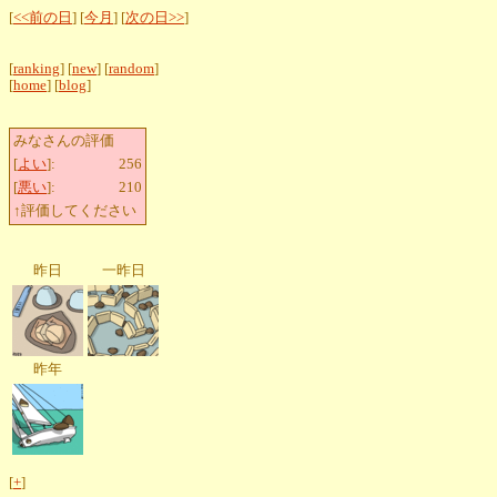
[
<<前の日
] [
今月
] [
次の日>>
]
[
ranking
] [
new
] [
random
]
[
home
] [
blog
]
みなさんの評価
[
よい
]:
256
[
悪い
]:
210
↑評価してください
昨日
一昨日
昨年
[
+
]