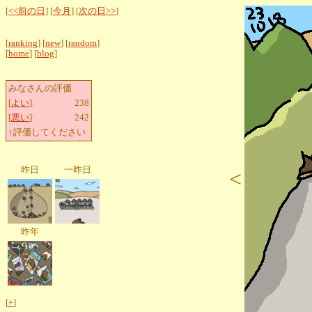
[
<<前の日
] [
今月
] [
次の日>>
]
[
ranking
] [
new
] [
random
]
[
home
] [
blog
]
みなさんの評価
[
よい
]:
238
[
悪い
]:
242
↑評価してください
昨日
一昨日
<
昨年
[
+
]