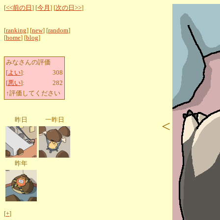
[
<<前の日
] [
今月
] [
次の日>>
]
[
ranking
] [
new
] [
random
]
[
home
] [
blog
]
みなさんの評価
[
よい
]:
308
[
悪い
]:
282
↑評価してください
昨日
一昨日
<
昨年
[
+
]