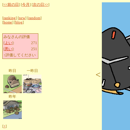
[
<<前の日
] [
今月
] [
次の日>>
]
[
ranking
] [
new
] [
random
]
[
home
] [
blog
]
みなさんの評価
[
よい
]:
271
[
悪い
]:
251
↑評価してください
昨日
一昨日
<
昨年
[
+
]