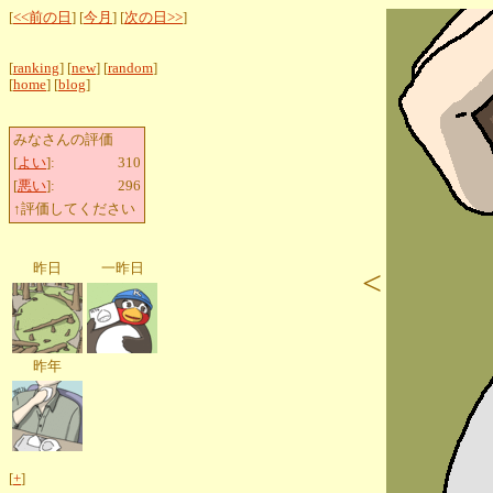
[
<<前の日
] [
今月
] [
次の日>>
]
[
ranking
] [
new
] [
random
]
[
home
] [
blog
]
みなさんの評価
[
よい
]:
310
[
悪い
]:
296
↑評価してください
昨日
一昨日
<
昨年
[
+
]