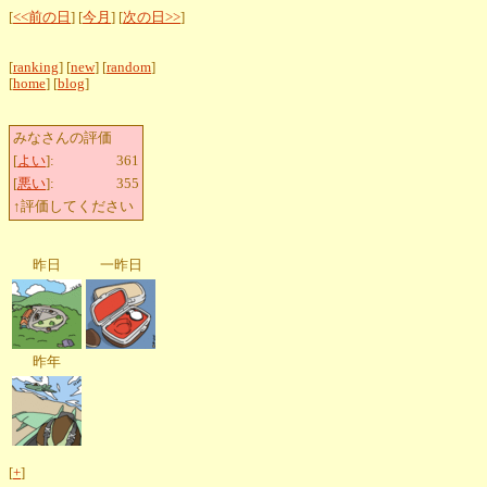
[
<<前の日
] [
今月
] [
次の日>>
]
[
ranking
] [
new
] [
random
]
[
home
] [
blog
]
みなさんの評価
[
よい
]:
361
[
悪い
]:
355
↑評価してください
昨日
一昨日
昨年
[
+
]