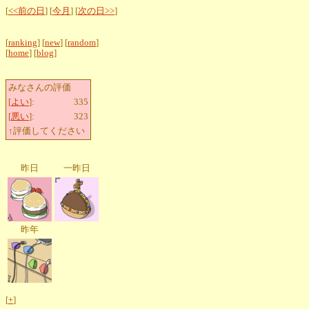
[
<<前の日
] [
今月
] [
次の日>>
]
[
ranking
] [
new
] [
random
]
[
home
] [
blog
]
みなさんの評価
[
よい
]:
335
[
悪い
]:
323
↑評価してください
昨日
一昨日
昨年
[
+
]