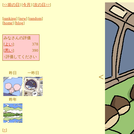
[
<<前の日
] [
今月
] [
次の日>>
]
[
ranking
] [
new
] [
random
]
[
home
] [
blog
]
みなさんの評価
[
よい
]:
378
[
悪い
]:
390
↑評価してください
昨日
一昨日
<
昨年
[
+
]