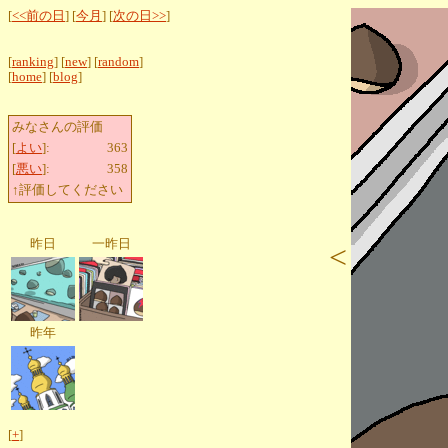
[
<<前の日
] [
今月
] [
次の日>>
]
[
ranking
] [
new
] [
random
]
[
home
] [
blog
]
みなさんの評価
[
よい
]:
363
[
悪い
]:
358
↑評価してください
昨日
一昨日
<
昨年
[
+
]