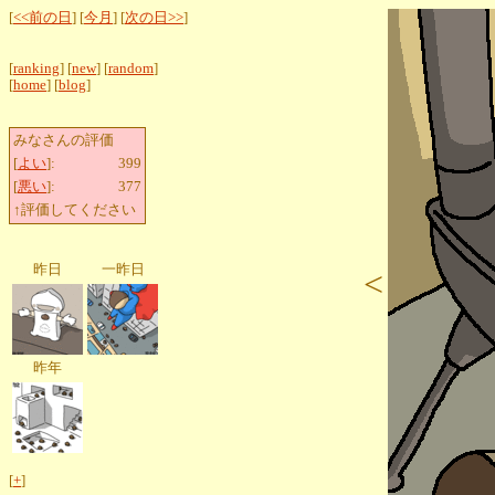
[
<<前の日
] [
今月
] [
次の日>>
]
[
ranking
] [
new
] [
random
]
[
home
] [
blog
]
みなさんの評価
[
よい
]:
399
[
悪い
]:
377
↑評価してください
昨日
一昨日
<
昨年
[
+
]