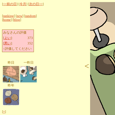
[
<<前の日
] [
今月
] [
次の日>>
]
[
ranking
] [
new
] [
random
]
[
home
] [
blog
]
みなさんの評価
[
よい
]:
373
[
悪い
]:
352
↑評価してください
昨日
一昨日
<
昨年
[
+
]