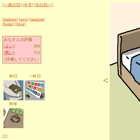
[
<<前の日
] [
今月
] [
次の日>>
]
[
ranking
] [
new
] [
random
]
[
home
] [
blog
]
みなさんの評価
[
よい
]:
389
[
悪い
]:
355
↑評価してください
昨日
一昨日
<
昨年
[
+
]