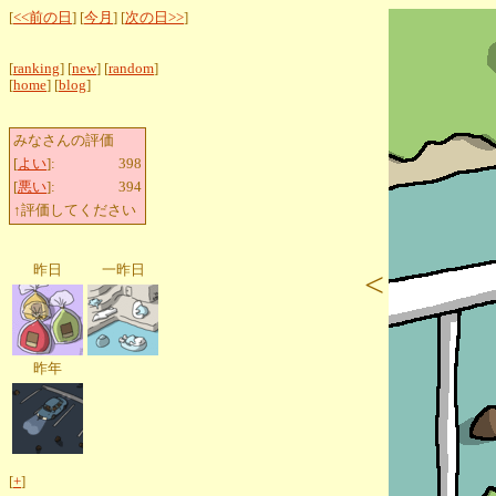
[
<<前の日
] [
今月
] [
次の日>>
]
[
ranking
] [
new
] [
random
]
[
home
] [
blog
]
みなさんの評価
[
よい
]:
398
[
悪い
]:
394
↑評価してください
昨日
一昨日
<
昨年
[
+
]