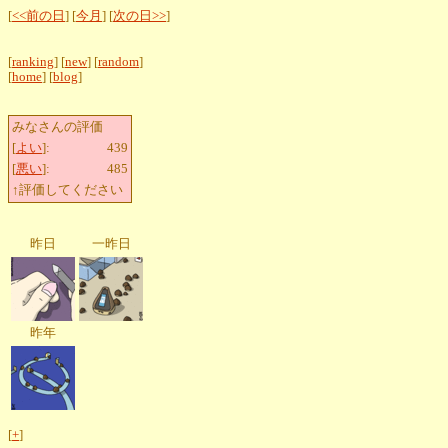
[
<<前の日
] [
今月
] [
次の日>>
]
[
ranking
] [
new
] [
random
]
[
home
] [
blog
]
みなさんの評価
[
よい
]:
439
[
悪い
]:
485
↑評価してください
昨日
一昨日
昨年
[
+
]