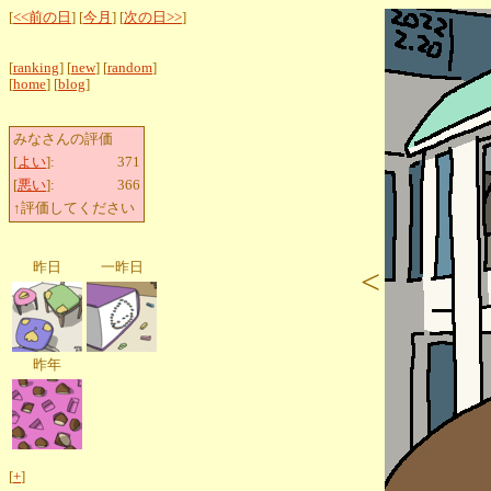
[
<<前の日
] [
今月
] [
次の日>>
]
[
ranking
] [
new
] [
random
]
[
home
] [
blog
]
みなさんの評価
[
よい
]:
371
[
悪い
]:
366
↑評価してください
昨日
一昨日
<
昨年
[
+
]