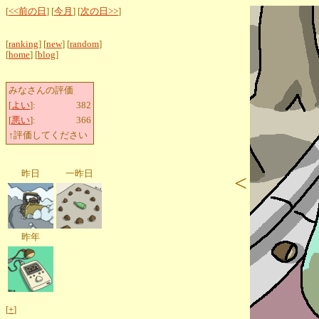
[
<<前の日
] [
今月
] [
次の日>>
]
[
ranking
] [
new
] [
random
]
[
home
] [
blog
]
みなさんの評価
[
よい
]:
382
[
悪い
]:
366
↑評価してください
昨日
一昨日
<
昨年
[
+
]