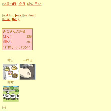
[
<<前の日
] [
今月
] [
次の日>>
]
[
ranking
] [
new
] [
random
]
[
home
] [
blog
]
みなさんの評価
[
よい
]:
356
[
悪い
]:
361
↑評価してください
昨日
一昨日
昨年
[
+
]