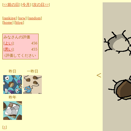
[
<<前の日
] [
今月
] [
次の日>>
]
[
ranking
] [
new
] [
random
]
[
home
] [
blog
]
みなさんの評価
[
よい
]:
456
[
悪い
]:
455
↑評価してください
昨日
一昨日
<
昨年
[
+
]