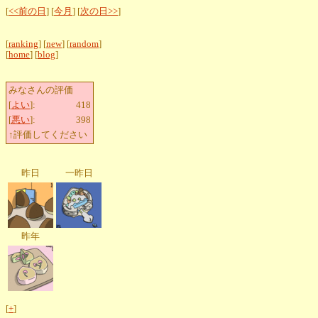
[
<<前の日
] [
今月
] [
次の日>>
]
[
ranking
] [
new
] [
random
]
[
home
] [
blog
]
みなさんの評価
[
よい
]:
418
[
悪い
]:
398
↑評価してください
昨日
一昨日
昨年
[
+
]