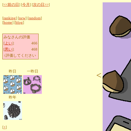
[
<<前の日
] [
今月
] [
次の日>>
]
[
ranking
] [
new
] [
random
]
[
home
] [
blog
]
みなさんの評価
[
よい
]:
466
[
悪い
]:
468
↑評価してください
昨日
一昨日
<
昨年
[
+
]