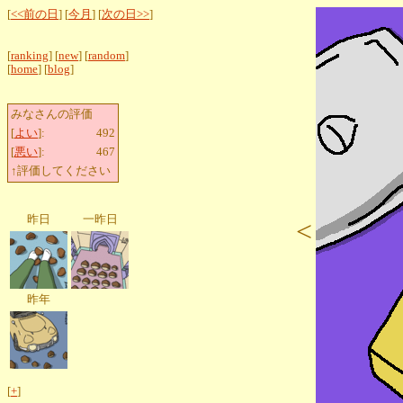
[
<<前の日
] [
今月
] [
次の日>>
]
[
ranking
] [
new
] [
random
]
[
home
] [
blog
]
みなさんの評価
[
よい
]:
492
[
悪い
]:
467
↑評価してください
昨日
一昨日
<
昨年
[
+
]