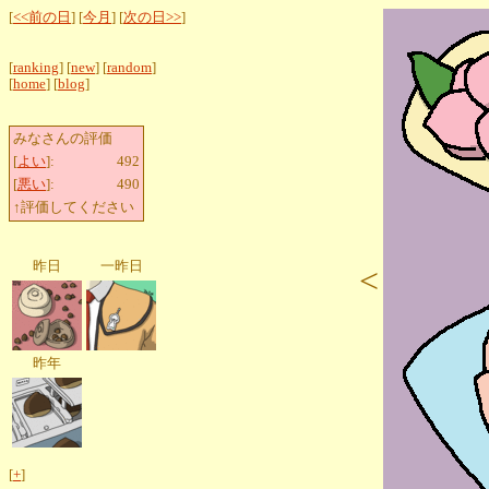
[
<<前の日
] [
今月
] [
次の日>>
]
[
ranking
] [
new
] [
random
]
[
home
] [
blog
]
みなさんの評価
[
よい
]:
492
[
悪い
]:
490
↑評価してください
昨日
一昨日
<
昨年
[
+
]