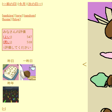
[
<<前の日
] [
今月
] [
次の日>>
]
[
ranking
] [
new
] [
random
]
[
home
] [
blog
]
みなさんの評価
[
よい
]:
547
[
悪い
]:
518
↑評価してください
昨日
一昨日
<
昨年
[
+
]