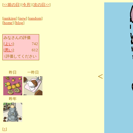
[
<<前の日
] [
今月
] [
次の日>>
]
[
ranking
] [
new
] [
random
]
[
home
] [
blog
]
みなさんの評価
[
よい
]:
742
[
悪い
]:
612
↑評価してください
昨日
一昨日
<
昨年
[
+
]