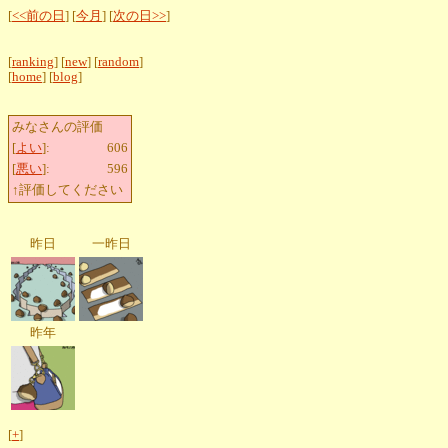
[
<<前の日
] [
今月
] [
次の日>>
]
[
ranking
] [
new
] [
random
]
[
home
] [
blog
]
みなさんの評価
[
よい
]:
606
[
悪い
]:
596
↑評価してください
昨日
一昨日
昨年
[
+
]