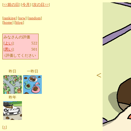
[
<<前の日
] [
今月
] [
次の日>>
]
[
ranking
] [
new
] [
random
]
[
home
] [
blog
]
みなさんの評価
[
よい
]:
522
[
悪い
]:
501
↑評価してください
昨日
一昨日
<
昨年
[
+
]