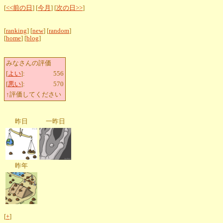
[
<<前の日
] [
今月
] [
次の日>>
]
[
ranking
] [
new
] [
random
]
[
home
] [
blog
]
みなさんの評価
[
よい
]:
556
[
悪い
]:
570
↑評価してください
昨日
一昨日
昨年
[
+
]