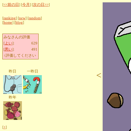
[
<<前の日
] [
今月
] [
次の日>>
]
[
ranking
] [
new
] [
random
]
[
home
] [
blog
]
みなさんの評価
[
よい
]:
629
[
悪い
]:
491
↑評価してください
昨日
一昨日
<
昨年
[
+
]