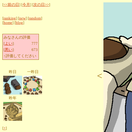
[
<<前の日
] [
今月
] [
次の日>>
]
[
ranking
] [
new
] [
random
]
[
home
] [
blog
]
みなさんの評価
[
よい
]:
777
[
悪い
]:
673
↑評価してください
昨日
一昨日
<
昨年
[
+
]