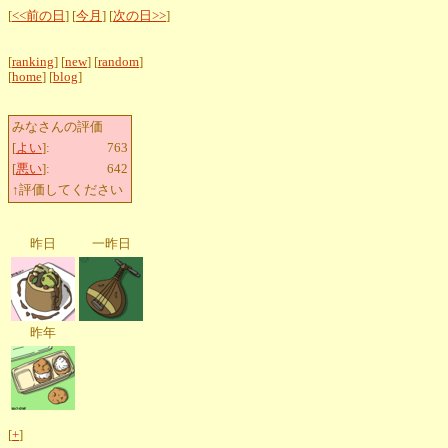
[
<<前の日
] [
今月
] [
次の日>>
]
[
ranking
] [
new
] [
random
]
[
home
] [
blog
]
みなさんの評価
[
よい
]:
763
[
悪い
]:
642
↑評価してください
昨日
一昨日
昨年
[
+
]