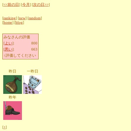
[
<<前の日
] [
今月
] [
次の日>>
]
[
ranking
] [
new
] [
random
]
[
home
] [
blog
]
みなさんの評価
[
よい
]:
800
[
悪い
]:
663
↑評価してください
昨日
一昨日
昨年
[
+
]