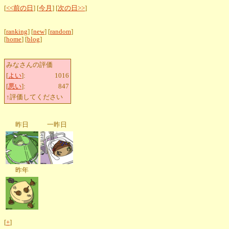
[
<<前の日
] [
今月
] [
次の日>>
]
[
ranking
] [
new
] [
random
]
[
home
] [
blog
]
みなさんの評価
[
よい
]:
1016
[
悪い
]:
847
↑評価してください
昨日
一昨日
昨年
[
+
]