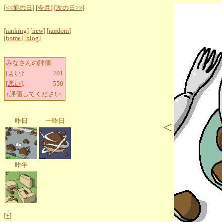
[
<<前の日
] [
今月
] [
次の日>>
]
[
ranking
] [
new
] [
random
]
[
home
] [
blog
]
みなさんの評価
[
よい
]:
701
[
悪い
]:
550
↑評価してください
昨日
一昨日
<
昨年
[
+
]