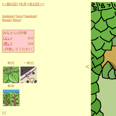
[
<<前の日
] [
今月
] [
次の日>>
]
[
ranking
] [
new
] [
random
]
[
home
] [
blog
]
みなさんの評価
[
よい
]:
655
[
悪い
]:
544
↑評価してください
昨日
一昨日
<
昨年
[
+
]