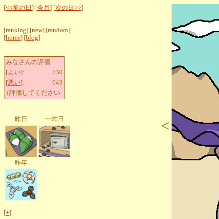
[
<<前の日
] [
今月
] [
次の日>>
]
[
ranking
] [
new
] [
random
]
[
home
] [
blog
]
みなさんの評価
[
よい
]:
730
[
悪い
]:
643
↑評価してください
昨日
一昨日
<
昨年
[
+
]