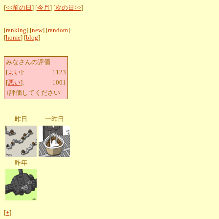
[
<<前の日
] [
今月
] [
次の日>>
]
[
ranking
] [
new
] [
random
]
[
home
] [
blog
]
みなさんの評価
[
よい
]:
1123
[
悪い
]:
1001
↑評価してください
昨日
一昨日
昨年
[
+
]