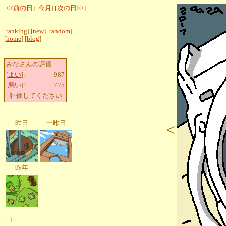
[
<<前の日
] [
今月
] [
次の日>>
]
[
ranking
] [
new
] [
random
]
[
home
] [
blog
]
みなさんの評価
[
よい
]:
987
[
悪い
]:
775
↑評価してください
昨日
一昨日
<
昨年
[
+
]